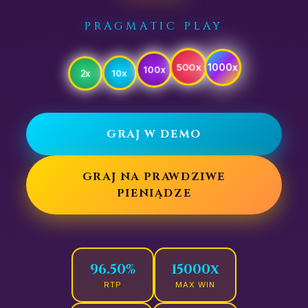
PRAGMATIC PLAY
2x
1000x
10x
500x
100x
GRAJ W DEMO
GRAJ NA PRAWDZIWE
PIENIĄDZE
96.50%
15000x
RTP
MAX WIN